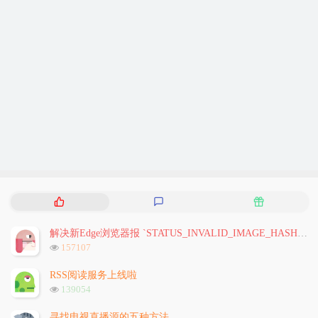
热
最
随
门
新
机
文
评
文
解决新Edge浏览器报 `STATUS_INVALID_IMAGE_HASH` 问题
章
论
章
浏
157107
览
次
RSS阅读服务上线啦
数:
浏
139054
览
次
寻找电视直播源的五种方法