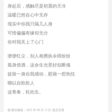
身起后，感触尽是初晨的天冷
温暖已然在心中无存
现实中你我只隔几人身
可惜偏偏有缘却无分
你对我关上了心门
渺渺红尘，别人相携执伞雨纷纷
孤身借酒，这余生光景好似断魂
徒留一身自我感动，慰藉一腔热忱
聊以自欺欺人
这青春，枉此生。
最后修改：2021 年 09 月 13 日
提交百度