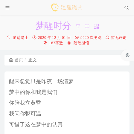
梦醒时分
博
发
逍遥隐士
2020 年 12 月 01 日
9620 次浏览
暂无评论
主：
布
分
183字数
随笔感悟
时
类：
间：
首页
正文
醒来忽觉只是昨夜一场清梦
梦中的你和我是我们
你陪我立黄昏
我问你粥可温
可惜了这在梦中的认真