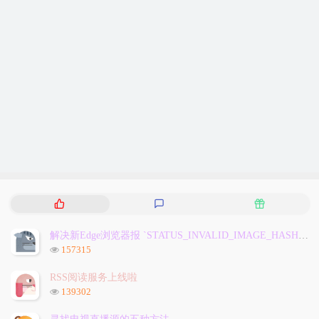
热
最
随
门
新
机
文
评
文
解决新Edge浏览器报 `STATUS_INVALID_IMAGE_HASH` 问题
章
论
章
浏
157315
览
次
RSS阅读服务上线啦
数:
浏
139302
览
次