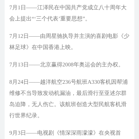
7月1日——江泽民在中国共产党成立八十周年大
会上提出“‘三个代表’重要思想”。
7月12日——由周星驰执导并主演的喜剧电影《少
林足球》在中国香港上映。
7月13日——北京赢得2008年奥运会的主办权。
8月24日——越洋航空236号航班A330客机因帮浦
维修不当导致发动机漏油，最后滑行至亚述尔群
岛迫降，无人伤亡。该航班创造大型民航客机滑
行世界纪录。
9月3日——电视剧《情深深雨濛濛》在央视首