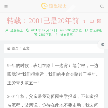
转载：2001已是20年前
博
发
逍遥隐士
2021 年 07 月 09 日
8096 次浏览
暂无评论
主：
布
分
2386字数
好文共享
时
类：
间：
首页
正文
99年的时候，表姐在路上一边背五笔字根，一边
跟我说“我们很幸运，我们的生命会路过千禧年。
王旁青头兼五一”
2001年秋，父亲带我到蓼园中学报道，不知道报
名流程，父亲说，你待在此地不要走动，我去问