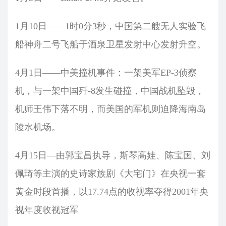
1月10日——1时0分3秒，中国第二艘无人实验飞
船神舟二号飞船于酒泉卫星发射中心发射升空。
4月1日——中美撞机事件：一架美军EP-3侦察
机，与一架中国歼-8发生碰撞，中国战机坠毁，
机师王伟下落不明，而美国的军机则迫降海南岛
陵水机场。
4月15日—由郭宝昌执导，斯琴高娃、陈宝国、刘
佩琦等主演的史诗家族剧《大宅门》在央视一套
黄金时段首播，以17.74点的收视率夺得2001年央
视年度收视冠军