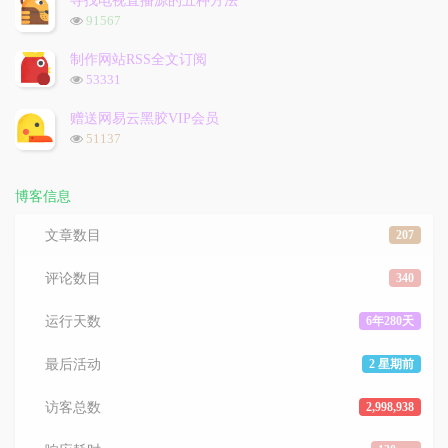
寻找电视直播源的五种方法
数:
浏
91567
览
次
制作网站RSS全文订阅
数:
浏
53331
览
次
赠送网易云黑胶VIP会员
数:
浏
51137
览
次
数:
博客信息
文章数目
207
评论数目
340
运行天数
6年280天
最后活动
2 星期前
访客总数
2,998,938