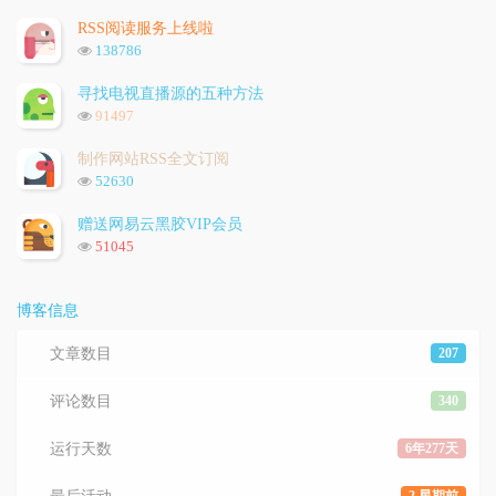
览
次
RSS阅读服务上线啦
数:
浏
138786
览
次
寻找电视直播源的五种方法
数:
浏
91497
览
次
制作网站RSS全文订阅
数:
浏
52630
览
次
赠送网易云黑胶VIP会员
数:
浏
51045
览
次
数:
博客信息
文章数目
207
评论数目
340
运行天数
6年277天