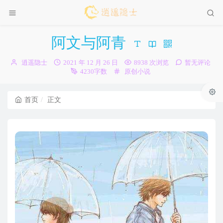
阿文与阿青
博
发
逍遥隐士
2021 年 12 月 26 日
8938 次浏览
暂无评论
主：
布
分
4230字数
原创小说
时
类：
间：
首页
正文