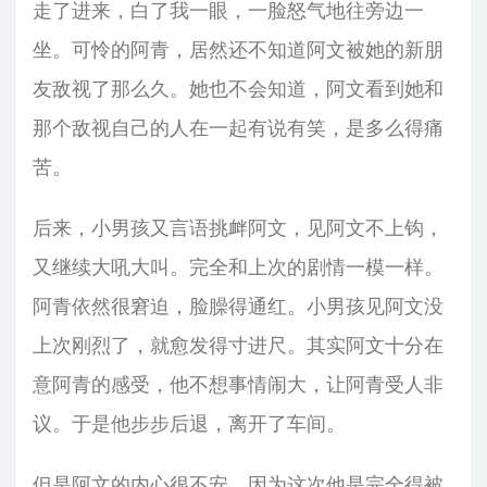
走了进来，白了我一眼，一脸怒气地往旁边一
坐。可怜的阿青，居然还不知道阿文被她的新朋
友敌视了那么久。她也不会知道，阿文看到她和
那个敌视自己的人在一起有说有笑，是多么得痛
苦。
后来，小男孩又言语挑衅阿文，见阿文不上钩，
又继续大吼大叫。完全和上次的剧情一模一样。
阿青依然很窘迫，脸臊得通红。小男孩见阿文没
上次刚烈了，就愈发得寸进尺。其实阿文十分在
意阿青的感受，他不想事情闹大，让阿青受人非
议。于是他步步后退，离开了车间。
但是阿文的内心很不安，因为这次他是完全得被