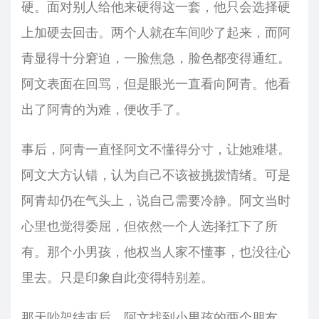
硬。面对别人给他来硬得这一套，他只会选择硬
上加硬去回击。两个人就在车间吵了起来，而阿
青显得十分窘迫，一脸焦急，脸色都变得通红。
阿文表面在回骂，但是眼光一直看向阿青。他看
出了阿青的为难，便收手了。
事后，阿青一直怪阿文不懂得分寸，让她难堪。
阿文大方认错，认为自己不该被挑拨情绪。可是
阿青却仍在气头上，说自己需要冷静。阿文当时
心里也觉得委屈，但依然一个人选择扛下了所
有。那个小男孩，他权当人家不懂事，也没往心
里去。只是印象自此变得特别差。
那天吵架结束后，阿文找到小男孩的两个朋友，