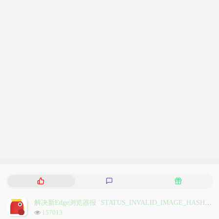
热
最
随
门
新
机
文
评
文
解决新Edge浏览器报 `STATUS_INVALID_IMAGE_HASH` 问题
章
论
章
浏
157013