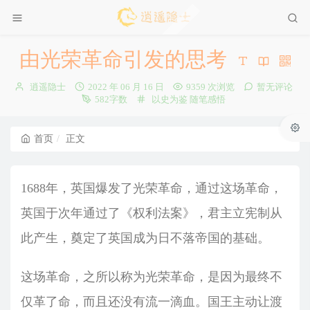
由光荣革命引发的思考
博
发
逍遥隐士
2022 年 06 月 16 日
9359 次浏览
暂无评论
主：
布
分
582字数
以史为鉴
随笔感悟
时
类：
间：
首页
正文
1688年，英国爆发了光荣革命，通过这场革命，
英国于次年通过了《权利法案》，君主立宪制从
此产生，奠定了英国成为日不落帝国的基础。
这场革命，之所以称为光荣革命，是因为最终不
仅革了命，而且还没有流一滴血。国王主动让渡