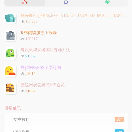
热
最
随
门
新
机
文
评
文
解决新Edge浏览器报 `STATUS_INVALID_IMAGE_HASH` 问题
章
论
章
浏
157203
览
次
RSS阅读服务上线啦
数:
浏
139217
览
次
寻找电视直播源的五种方法
数:
浏
91539
览
次
制作网站RSS全文订阅
数:
浏
53014
览
次
赠送网易云黑胶VIP会员
数:
浏
51097
览
次
数:
博客信息
文章数目
207