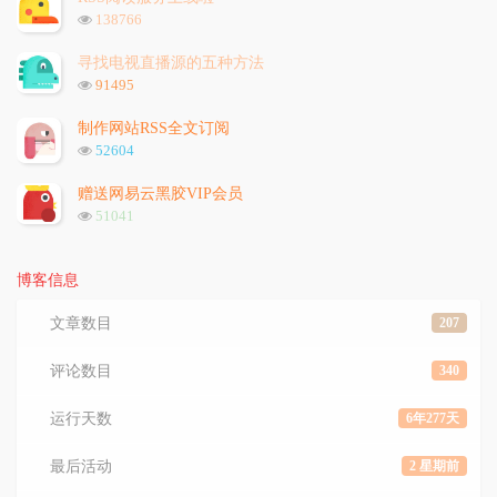
数:
浏
138766
览
次
寻找电视直播源的五种方法
数:
浏
91495
览
次
制作网站RSS全文订阅
数:
浏
52604
览
次
赠送网易云黑胶VIP会员
数:
浏
51041
览
次
数:
博客信息
文章数目
207
评论数目
340
运行天数
6年277天
最后活动
2 星期前