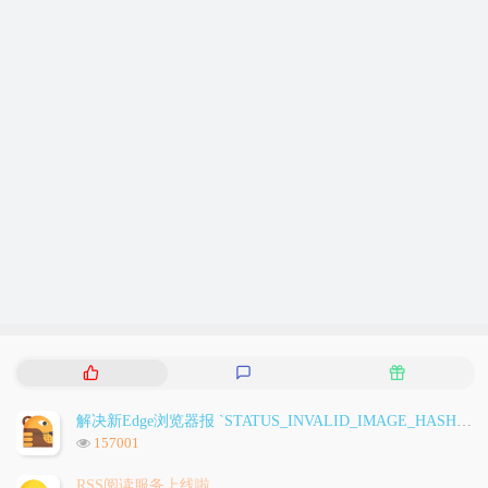
热
最
随
门
新
机
文
评
文
解决新Edge浏览器报 `STATUS_INVALID_IMAGE_HASH` 问题
章
论
章
浏
157001
览
次
RSS阅读服务上线啦