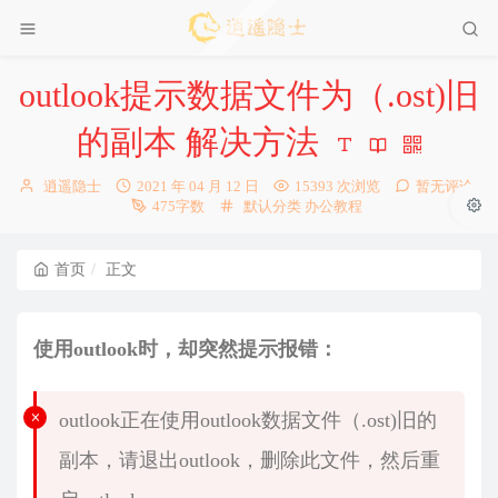
outlook提示数据文件为（.ost)旧
的副本 解决方法
博
发
逍遥隐士
2021 年 04 月 12 日
15393 次浏览
暂无评论
主：
布
分
475字数
默认分类
办公教程
时
类：
间：
首页
正文
使用outlook时，却突然提示报错：
outlook正在使用outlook数据文件（.ost)旧的
副本，请退出outlook，删除此文件，然后重