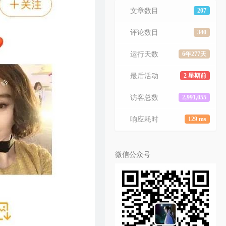
文章数目
207
评论数目
340
运行天数
6年277天
最后活动
2 星期前
访客总数
2,991,055
响应耗时
129 ms
微信公众号