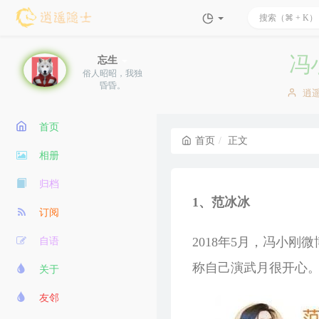
冯
忘生
俗人昭昭，我独
昏昏。
博
逍
主：
首页
首页
正文
相册
归档
1、范冰冰
订阅
2018年5月，冯小
自语
称自己演武月很开心
关于
友邻