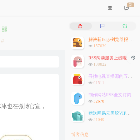
新
热
最
随
门
新
机
文
评
文
解决新Edge浏览器报 `STATUS_INVALID_IMAGE_HASH` 问题
分
章
论
章
浏
157039
类：
览
次
RSS阅读服务上线啦
数:
浏
138822
览
次
寻找电视直播源的五种方法
数:
浏
91511
览
次
制作网站RSS全文订阅
数:
浏
52678
冰冰也在微博官宣，
览
次
赠送网易云黑胶VIP会员
数:
浏
51049
览
次
博客信息
数: