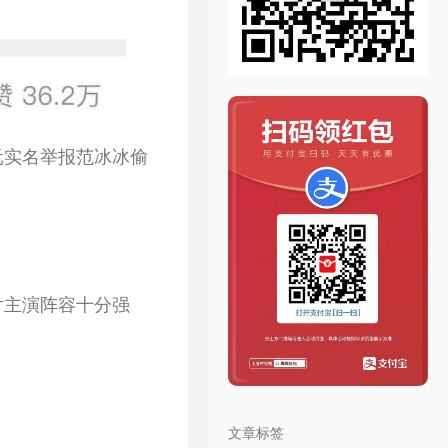
元实名举报范冰冰偷
片主演阵容十分强
文章标签