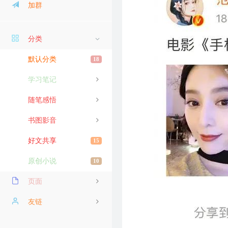
加群
分类
默认分类
18
学习笔记
随笔感悟
书图影音
好文共享
15
原创小说
10
页面
导航
友链
阅历
龙鲲博客