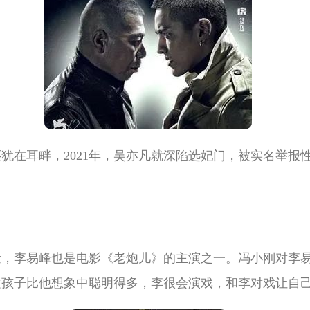
犹在耳畔，2021年，吴亦凡就深陷选妃门，被实名举报
量，李易峰也是电影《老炮儿》的主演之一。冯小刚对李
这孩子比他想象中聪明得多，李很会演戏，和李对戏让自