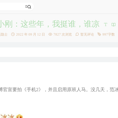
小刚：这些年，我挺谁，谁凉
发
遥隐士
2022 年 09 月 12 日
7827 次浏览
暂无评论
997字数
布
时
间：
刚微博官宣要拍《手机2》，并且启用原班人马。没几天，范
。