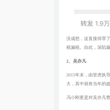
关于我
忆梦小站
友情链接
Dragon Add
时光机
吱托邦
留言板
博客录（boke.lu）
没成想，这直接得罪
归档
税漏税。自此，深陷
2、吴亦凡
2015年末，由管虎
大，其中就有当年的
冯小刚更是对吴亦凡