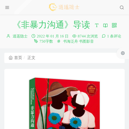
《非暴力沟通》导读
博
发
逍遥隐士
2022 年 01 月 16 日
8744 次浏览
1 条评论
主：
布
分
750字数
书海泛舟
书图影音
时
类：
间：
首页
正文