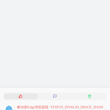
热
最
随
门
新
机
文
评
文
解决新Edge浏览器报 `STATUS_INVALID_IMAGE_HASH` 问题