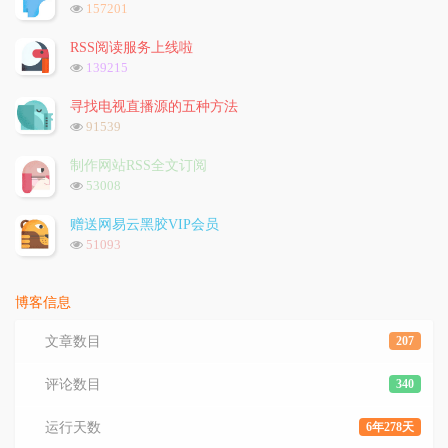
章
论
章
浏
157201
览
次
RSS阅读服务上线啦
数:
浏
139215
览
次
寻找电视直播源的五种方法
数:
浏
91539
览
次
制作网站RSS全文订阅
数:
浏
53008
览
次
赠送网易云黑胶VIP会员
数:
浏
51093
览
次
数:
博客信息
文章数目
207
评论数目
340
运行天数
6年278天