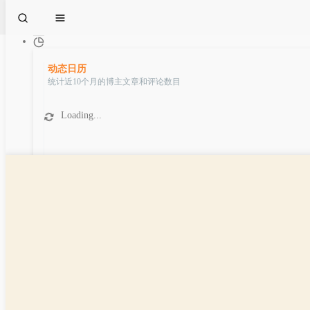
动态日历
统计近10个月的博主文章和评论数目
Loading...
文章
时光机
转载：如何成长为一个高情商
的人？（二篇）
博主：
逍遥隐士
发布时间：
2022 年 01 月 18 日
8317 次浏览
暂无评论
分类雷达图
1291字数
分类：
好文共享