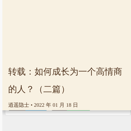
文章标签
情商
转载：如何成长为一个高情商
的人？（二篇）
|
Powered
Typecho
Theme
Handsome
逍遥隐士
•
2022 年 01 月 18 日
|
Copyright
2026 Solitary
苏ICP备
19055269号-2