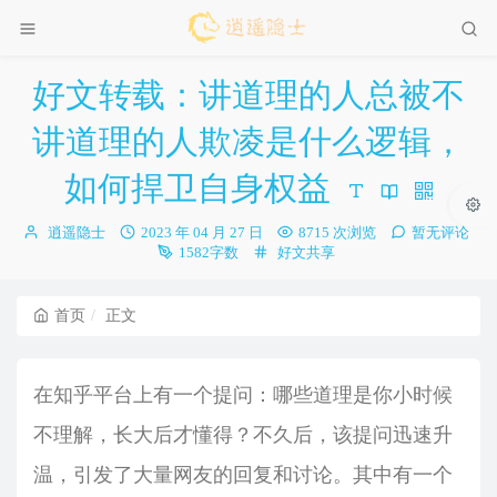
好文转载：讲道理的人总被不
讲道理的人欺凌是什么逻辑，
如何捍卫自身权益
博
发
逍遥隐士
2023 年 04 月 27 日
8715 次浏览
暂无评论
主：
布
分
1582字数
好文共享
时
类：
间：
首页
正文
在知乎平台上有一个提问：哪些道理是你小时候
不理解，长大后才懂得？不久后，该提问迅速升
温，引发了大量网友的回复和讨论。其中有一个