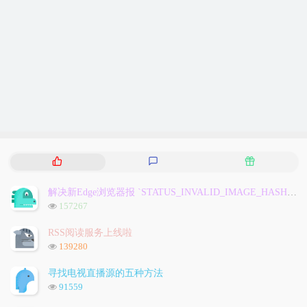
热
最
随
门
新
机
文
评
文
解决新Edge浏览器报 `STATUS_INVALID_IMAGE_HASH` 问题
章
论
章
浏
157267
览
次
RSS阅读服务上线啦
数:
浏
139280
览
次
寻找电视直播源的五种方法
数:
浏
91559
览