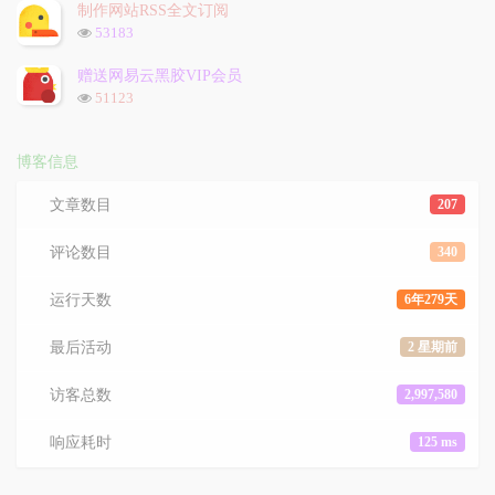
次
制作网站RSS全文订阅
数:
浏
53183
览
次
赠送网易云黑胶VIP会员
数:
浏
51123
览
次
数:
博客信息
文章数目
207
评论数目
340
运行天数
6年279天
最后活动
2 星期前
访客总数
2,997,580
响应耗时
125 ms