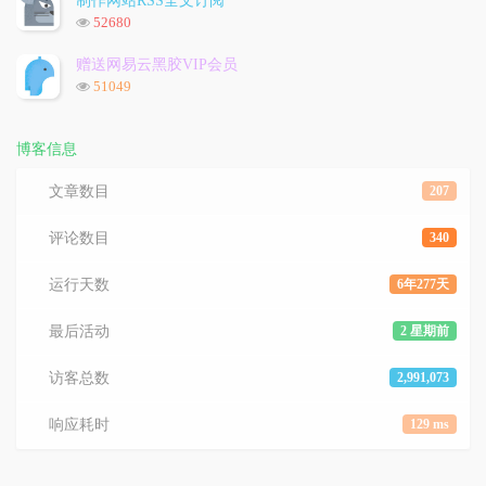
制作网站RSS全文订阅
数:
浏
52680
览
次
赠送网易云黑胶VIP会员
数:
浏
51049
览
次
数:
博客信息
文章数目
207
评论数目
340
运行天数
6年277天
最后活动
2 星期前
访客总数
2,991,073
响应耗时
129 ms