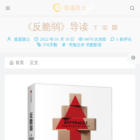
《反脆弱》导读
博
发
逍遥隐士
2022 年 01 月 10 日
9470 次浏览
1 条评论
主：
布
分
576字数
书海泛舟
书图影音
时
类：
间：
首页
正文