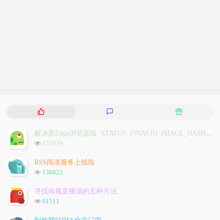
热
最
随
门
新
机
文
评
文
解决新Edge浏览器报 `STATUS_INVALID_IMAGE_HASH` 问题
章
论
章
浏
157039
览
次
RSS阅读服务上线啦
数:
浏
138822
览
次
寻找电视直播源的五种方法
数:
浏
91511
览
次