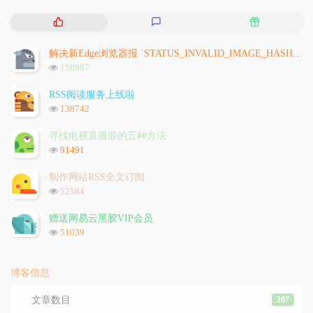
热
最
随
门
新
机
文
评
文
解决新Edge浏览器报 `STATUS_INVALID_IMAGE_HASH` 问题
章
论
章
浏
156987
览
次
RSS阅读服务上线啦
数:
浏
138742
览
次
寻找电视直播源的五种方法
数:
浏
91491
览
次
制作网站RSS全文订阅
数:
浏
52584
览
次
赠送网易云黑胶VIP会员
数:
浏
51039
览
次
数:
博客信息
文章数目
207