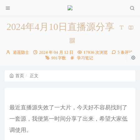
2024年4月10日直播源分享
博
发
逍遥隐士
2024 年 04 月 12 日
17936 次浏览
5 条评论
主：
布
分
901字数
学习笔记
时
类：
间：
首页
正文
最近直播源失效了一大片，今天好不容易找到了
一套源，我便第一时间分享了出来，希望大家低
调使用。