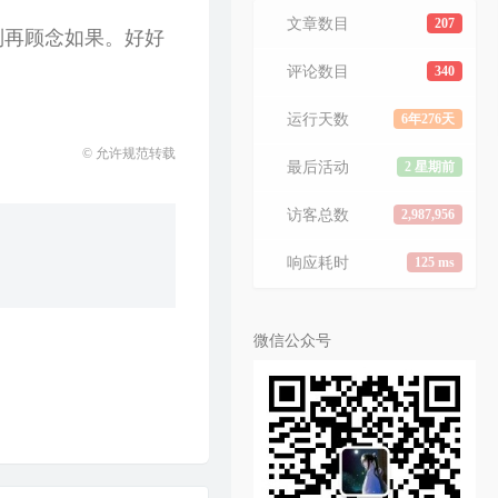
文章数目
207
别再顾念如果。好好
评论数目
340
运行天数
6年276天
© 允许规范转载
最后活动
2 星期前
访客总数
2,987,956
响应耗时
125 ms
微信公众号