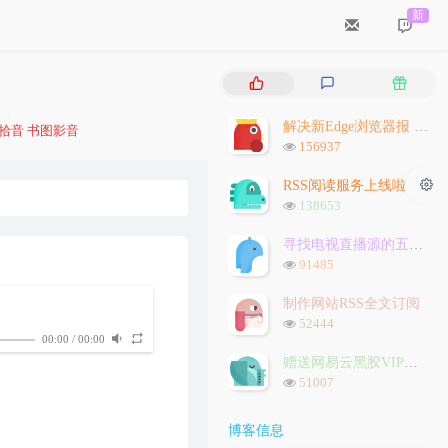
新
热
最
随
门
新
机
文
评
文
解决新Edge浏览器报 `STATUS_INVALID_IMAGE_HASH` 问题
拾音
书图影音
章
论
章
浏
156937
览
次
RSS阅读服务上线啦
数:
浏
138653
览
次
寻找电视直播源的五种方法
数:
浏
91485
览
次
制作网站RSS全文订阅
数:
浏
52444
览
00:00
/
00:00
次
赠送网易云黑胶VIP会员
数:
浏
51007
览
次
博客信息
数: