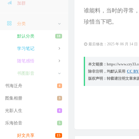
加群
谁能料，当时的寻常
珍惜当下吧。
分类
默认分类
18
最后修改：2025 年 06 月 14 日
学习笔记
随笔感悟
本文链接：https://www.cry33.com
除非注明，均默认采用
CC BY-
书图影音
版权声明：转载请注明文章来
书海泛舟
4
图集相册
3
光影人生
4
乐海拾音
5
好文共享
15