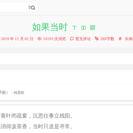
如果当时
发
分
2019 年 11 月 02 日
10193 次浏览
暂无评论
289字数
乐海
布
类：
时
间：
琴曲）
- 钱晨航
萧黄叶闭疏窗，沉思往事立残阳。
书消得泼茶香，当时只道是寻常。