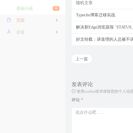
随机文章
原创小说
10
Typecho博客迁移实战
页面
解决新Edge浏览器报 `STATUS_
导航
友链
好文转载：讲道理的人总被不
阅历
龙鲲博客
关于我
忆梦小站
上一篇
友情链接
Dragon Add
时光机
吱托邦
发表评论
使用cookie技术保留您的个
留言板
博客录（boke.lu）
评论
*
归档