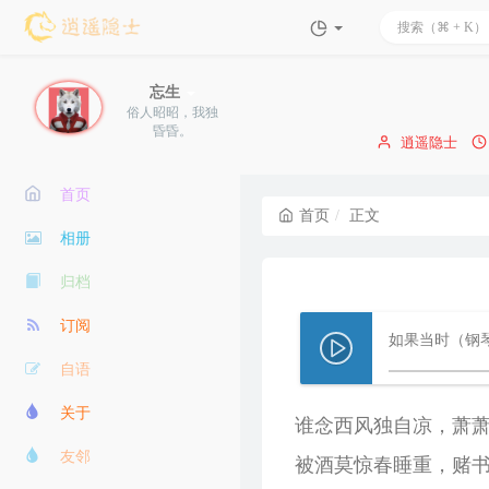
忘生
俗人昭昭，我独
昏昏。
博
逍遥隐士
主：
首页
首页
正文
相册
归档
订阅
如果当时（钢
自语
关于
谁念西风独自凉，萧
友邻
被酒莫惊春睡重，赌