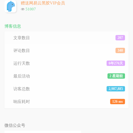
次
赠送网易云黑胶VIP会员
数:
浏
51007
览
次
数:
博客信息
文章数目
207
评论数目
340
运行天数
6年276天
最后活动
2 星期前
访客总数
2,987,885
响应耗时
126 ms
微信公众号