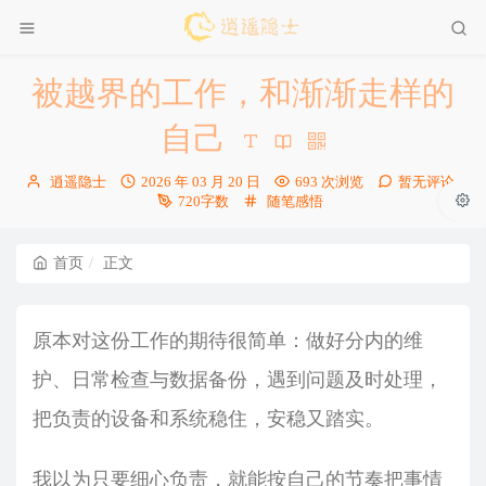
被越界的工作，和渐渐走样的
自己
博
发
逍遥隐士
2026 年 03 月 20 日
693 次浏览
暂无评论
主：
布
分
720字数
随笔感悟
时
类：
间：
首页
正文
原本对这份工作的期待很简单：做好分内的维
护、日常检查与数据备份，遇到问题及时处理，
把负责的设备和系统稳住，安稳又踏实。
我以为只要细心负责，就能按自己的节奏把事情