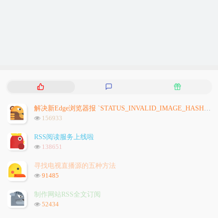
热
最
随
门
新
机
文
评
文
解决新Edge浏览器报 `STATUS_INVALID_IMAGE_HASH` 问题
章
论
章
浏
156933
览
次
RSS阅读服务上线啦
数:
浏
138651
览
次
寻找电视直播源的五种方法
数:
浏
91485
览
次
制作网站RSS全文订阅
数:
浏
52434
览