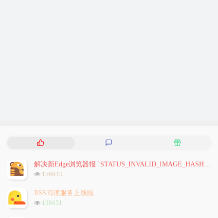
热
最
随
门
新
机
文
评
文
解决新Edge浏览器报 `STATUS_INVALID_IMAGE_HASH` 问题
章
论
章
浏
156933
览
次
RSS阅读服务上线啦
数:
浏
138651
览