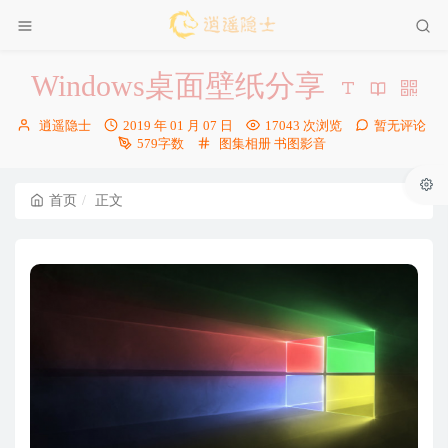
Windows桌面壁纸分享
博
发
逍遥隐士
2019 年 01 月 07 日
17043 次浏览
暂无评论
主：
布
分
579字数
图集相册
书图影音
时
类：
间：
首页
正文