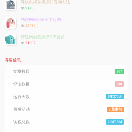
次
寻找电视直播源的五种方法
数:
浏
91485
览
次
制作网站RSS全文订阅
数:
浏
52436
览
次
赠送网易云黑胶VIP会员
数:
浏
51007
览
次
数:
博客信息
文章数目
207
评论数目
340
运行天数
6年276天
最后活动
2 星期前
访客总数
2,987,894