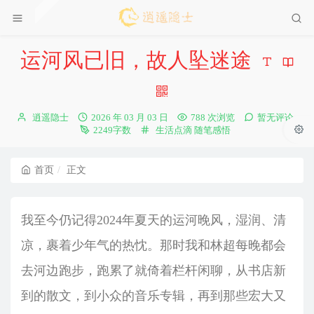
运河风已旧，故人坠迷途
博
发
逍遥隐士
2026 年 03 月 03 日
788 次浏览
暂无评论
主：
布
分
2249字数
生活点滴
随笔感悟
时
类：
间：
首页
正文
我至今仍记得2024年夏天的运河晚风，湿润、清
凉，裹着少年气的热忱。那时我和林超每晚都会
去河边跑步，跑累了就倚着栏杆闲聊，从书店新
到的散文，到小众的音乐专辑，再到那些宏大又