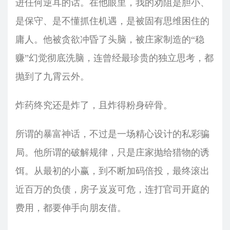
进任何逆耳的话。在他眼里，我的劝阻是胆小、
是保守、是不懂抓住机遇，是被固有思维困住的
庸人。他被贪欲冲昏了头脑，被庄家制造的“稳
赚”幻觉彻底洗脑，连曾经最珍贵的独立思考，都
抛到了九霄云外。
炸药终究还是炸了，且炸得粉身碎骨。
所谓的暴富神话，不过是一场精心设计的私彩骗
局。他所谓的破解规律，只是庄家抛给猎物的诱
饵。从最初的小赢，到不断加码倍投，最终滚出
近百万的负债，房子岌岌可危，连打官司开庭的
费用，都要伸手向朋友借。