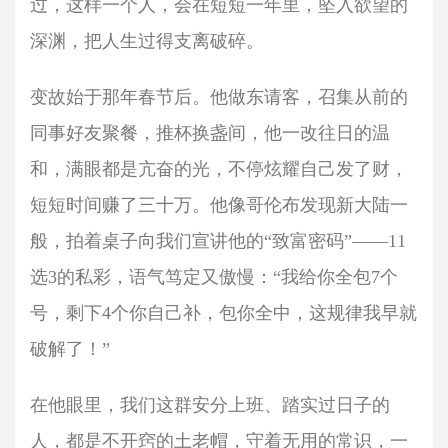
过，这样一个人，会在短短一年里，坠入欲望的
深渊，把人生过得支离破碎。
变故始于那年春节后。他做东请客，召集从前的
同事好友聚餐，推杯换盏间，他一改往日的温
和，满眼都是亢奋的光，不停炫耀自己发了财，
短短时间赚了三十万。他像哥伦布发现新大陆一
般，拍着桌子向我们宣讲他的“致富密码”——11
选3的私彩，语气笃定又傲慢：“我给你全包7个
号，剩下4个你自己补，包你全中，这规律我早就
破解了！”
在他眼里，我们这群安分上班、踏实过日子的
人，都是不开窍的土老帽，守着无用的常识，一