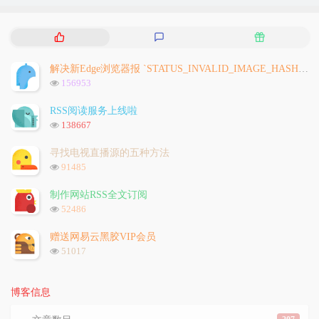
热
最
随
门
新
机
文
评
文
解决新Edge浏览器报 `STATUS_INVALID_IMAGE_HASH` 问题
章
论
章
浏
156953
览
次
RSS阅读服务上线啦
数:
浏
138667
览
次
寻找电视直播源的五种方法
数:
浏
91485
览
次
制作网站RSS全文订阅
数:
浏
52486
览
次
赠送网易云黑胶VIP会员
数:
浏
51017
览
次
数:
博客信息