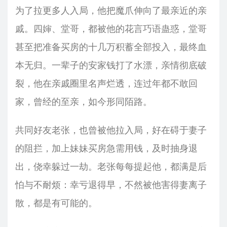
为了拉更多人入局，他把魔爪伸向了最亲近的亲
戚。四婶、堂哥，都被他的花言巧语蛊惑，堂哥
甚至把准备买房的十几万积蓄全部投入，最终血
本无归。一辈子的安家钱打了水漂，亲情彻底破
裂，他在亲戚圈里名声烂透，连过年都不敢回
家，曾经的至亲，如今形同陌路。
共同好友老张，也曾被他拉入局，好在碍于妻子
的阻拦，加上妹妹买房急需用钱，及时抽身退
出，侥幸躲过一劫。老张每每提起他，都满是后
怕与不耐烦：幸亏退得早，不然被他害得妻离子
散，都是有可能的。