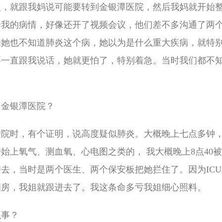
1点，就跟我妈说可能要转到金银潭医院，然后我妈就开始整
论我的病情，好像还开了视频会议，他们差不多沟通了两
为她也不知道肺炎这个病，她以为是什么重大疾病，就特
要一直跟我说话，她就更怕了，特别着急。当时我们都不
了金银潭医院？
转院时，有个证明，说高度疑似肺炎。大概晚上七点多钟
始上氧气、测血氧、心电图之类的， 我大概晚上8点40被
去，当时是两个医生、两个保安板把她拦住了。因为IC
病房，我姐就跟进去了。我这条命多亏我姐细心照料。
么事？