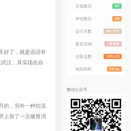
文章数目
207
评论数目
340
运行天数
6年278天
最后活动
2 星期前
天好了，就是说话有
访客总数
2,995,250
在武汉，其实现在自
响应耗时
136 ms
微信公众号
月的，另外一种抗流
早上加了一点健胃消