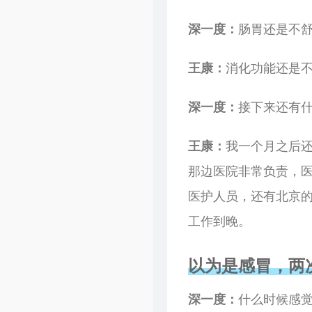
关于我
忆梦小站
深一度：
肠胃还是不
友情链接
Dragon Add
王康：
消化功能还是
时光机
吱托邦
留言板
博客录（boke.lu）
深一度：
接下来还有
归档
王康：
我一个月之后
那边医院非常负责，
医护人员，还有北京的
工作到晚。
以为是感冒，两
深一度：
什么时候感