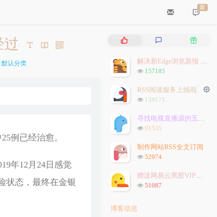
新
热
最
随
经过
门
新
机
文
评
文
解决新Edge浏览器报 `STATUS_INVALID_IMAGE_HASH` 问题
分
默认分类
章
论
章
浏
157185
类：
览
次
RSS阅读服务上线啦
数:
浏
139171
览
次
寻找电视直播源的五种方法
数:
浏
91535
览
中25例已经治愈。
次
制作网站RSS全文订阅
数:
浏
52974
9年12月24日感觉
览
次
赠送网易云黑胶VIP会员
危险状态，最终在金银
数:
浏
51087
览
次
博客信息
数: