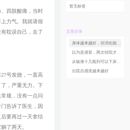
暂无标签
力、四肢酸痛，当时
不上力气。我就请假
没有耽误自己，去了
文章目录
身体越来越好，但消化能力差
以为是感冒，两次转院才确诊
从输液十几瓶到可以下床走动
出院后感觉越来越好
27号发烧，一直高
了了，严重无力。下
血常规，没有一点问
专门告诉了医生，因
之后要再过一天拿结
家躺了两天。