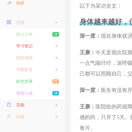
加群
以下为采访全文：
身体越来越好，
分类
默认分类
18
深一度：
现在身体状
学习笔记
王康：
今天是我出院
随笔感悟
一点气喘吁吁，深呼
书图影音
己都可以照顾自己，
好文共享
15
深一度：
医生有没有
原创小说
10
页面
王康：
医院给的药就
感的药，只开了5天。
导航
友链
食片。
阅历
龙鲲博客