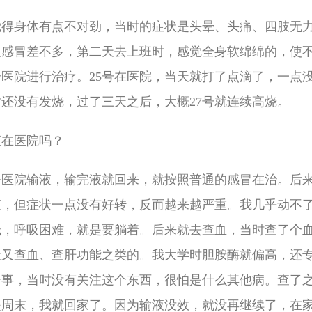
号觉得身体有点不对劲，当时的症状是头晕、头痛、四肢无
跟感冒差不多，第二天去上班时，感觉全身软绵绵的，使
医院进行治疗。25号在医院，当天就打了点滴了，一点
还没有发烧，过了三天之后，大概27号就连续高烧。
直在医院吗？
医院输液，输完液就回来，就按照普通的感冒在治。后来
液，但症状一点没有好转，反而越来越严重。我几乎动不
低，呼吸困难，就是要躺着。后来就去查血，当时查了个
天又查血、查肝功能之类的。我大学时胆胺酶就偏高，还
个事，当时没有关注这个东西，很怕是什么其他病。查了
是周末，我就回家了。因为输液没效，就没再继续了，在