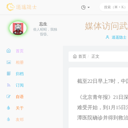
媒体访问武
忘生
俗人昭昭，我独
昏昏。
博
逍遥隐士
主：
首页
首页
正文
相册
归档
截至22日早上7时，中
订阅
《北京青年报》21日深
自语
难受开始，到1月15
关于
潭医院确诊并得到救
友邻