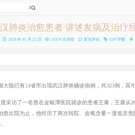
汉肺炎治愈患者 讲述发病及治疗
发
2020 年 01 月 22 日
16576 次浏览
暂无评论
5297字数
布
时
间：
国大陆已有13省市出现武汉肺炎确诊病例，共323例，其
度采访了一名曾在金银潭医院就诊的患者王康，王康从201
日治愈出院为止，他经历了两次转院、血氧含量一度低至
治。