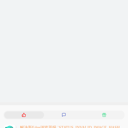
热
最
随
门
新
机
文
评
文
解决新Edge浏览器报 `STATUS_INVALID_IMAGE_HASH` 问题