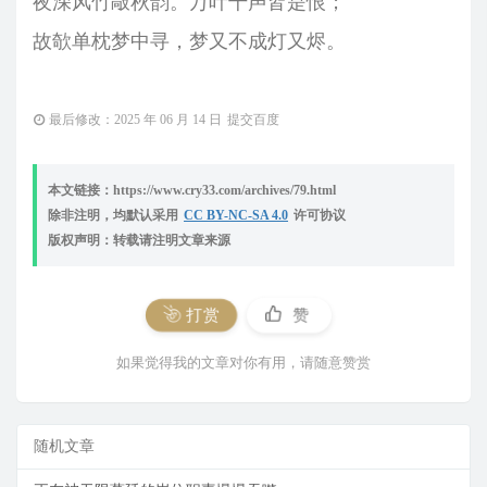
夜深风竹敲秋韵。万叶千声皆是恨；
故欹单枕梦中寻，梦又不成灯又烬。
最后修改：2025 年 06 月 14 日
提交百度
本文链接：https://www.cry33.com/archives/79.html
除非注明，均默认采用
CC BY-NC-SA 4.0
许可协议
版权声明：转载请注明文章来源
打赏
赞
如果觉得我的文章对你有用，请随意赞赏
随机文章