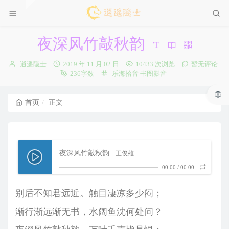
夜深风竹敲秋韵
博
发
逍遥隐士
2019 年 11 月 02 日
10433 次浏览
暂无评论
主：
布
分
236字数
乐海拾音
书图影音
时
类：
间：
首页
正文
夜深风竹敲秋韵
- 王俊雄
00:00
/
00:00
别后不知君远近。触目凄凉多少闷；
渐行渐远渐无书，水阔鱼沈何处问？