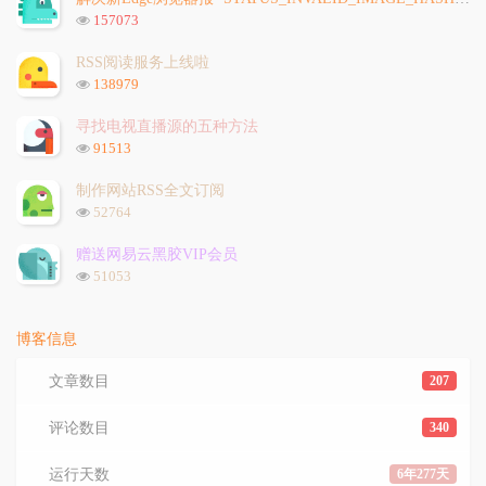
章
论
章
浏
157073
览
次
RSS阅读服务上线啦
数:
浏
138979
览
次
寻找电视直播源的五种方法
数:
浏
91513
览
次
制作网站RSS全文订阅
数:
浏
52764
览
次
赠送网易云黑胶VIP会员
数:
浏
51053
览
次
数:
博客信息
文章数目
207
评论数目
340
运行天数
6年277天