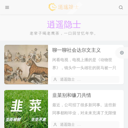
逍遥隐士
老辈子喝老鹰茶，一口回甘忆年华。
聊一聊社会达尔文主义
闲看电视，电视上播的是《动物世
界》，镜头中一头雄壮的斑马被一只
狮子突然袭击，斑马因招架不住狮子
逍遥隐士
2021 年 06 月 07 日
的撕咬而殒命。正当狮子准备尽情享
受猎物之际，不料一群鬣狗霸道...
韭菜别和镰刀共情
最近，公司招了很多新同事。这些新
同事都刚毕业，对未来充满了无限憧
憬。然而公司是一家工厂，是经常需
逍遥隐士
2021 年 06 月 05 日