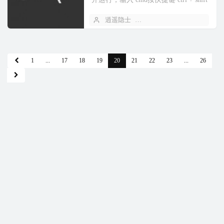
+ enter 弹出的窗口点击是，即可以管
逍遥隐士
2021 年 04 月 29 日
理员身份运行cmd...
1
...
17
18
19
20
21
22
23
...
26