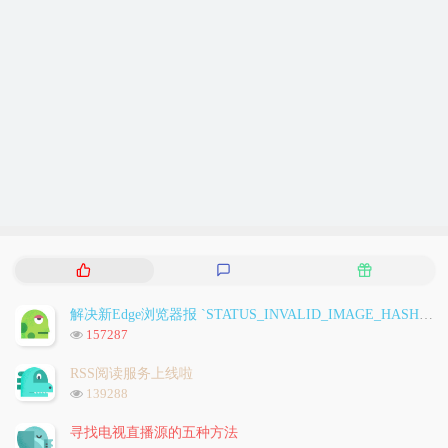
热
最
随
门
新
机
文
评
文
解决新Edge浏览器报 `STATUS_INVALID_IMAGE_HASH` 问题
章
论
章
浏
157287
览
次
RSS阅读服务上线啦
数:
浏
139288
览
次
寻找电视直播源的五种方法
数: