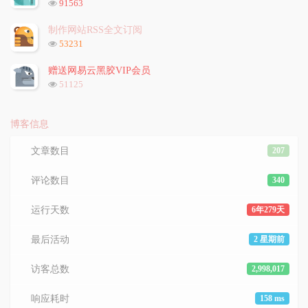
浏
91563
览
次
制作网站RSS全文订阅
数:
浏
53231
览
次
赠送网易云黑胶VIP会员
数:
浏
51125
览
次
数:
博客信息
文章数目
207
评论数目
340
运行天数
6年279天
最后活动
2 星期前
访客总数
2,998,017
响应耗时
158 ms