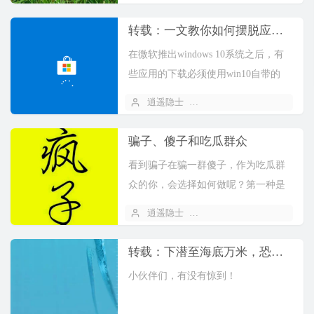
要加班的。这就让很多刚来的新员工
受不了，干一段时间就骂骂咧...
转载：一文教你如何摆脱应用商店下载微软应用
在微软推出windows 10系统之后，有
些应用的下载必须使用win10自带的
Microsoft Store才可以下载。而由于微
逍遥隐士
2021 年 05 月 20 日
软的服务器假设在国外，国内...
骗子、傻子和吃瓜群众
看到骗子在骗一群傻子，作为吃瓜群
众的你，会选择如何做呢？第一种是
觉得骗子说得很有道理，于是不自觉
逍遥隐士
2021 年 05 月 15 日
地加入到傻子的行列中。结局是整天
浑浑噩噩，做梦不醒。第二种...
转载：下潜至海底万米，恐怖到窒息！你敢看吗？
小伙伴们，有没有惊到！