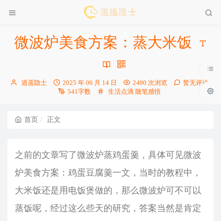
微波炉美食方案：蒸大米饭
博
发
逍遥隐士
2025 年 06 月 14 日
2490 次浏览
暂无评论
主：
布
分
541字数
生活点滴
随笔感悟
时
类：
间：
首页
正文
之前的文章写了微波炉蒸鸡蛋羹，具体可见
微波
炉美食方案：鸡蛋豆腐羹
一文，当时的教程中，
大米饭还是用电饭煲做的，那么微波炉可不可以
蒸饭呢，经过这么些天的研究，答案当然是肯定