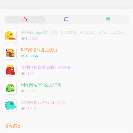
热
最
随
门
新
机
文
评
文
解决新Edge浏览器报 `STATUS_INVALID_IMAGE_HASH` 问题
章
论
章
浏
157057
览
次
RSS阅读服务上线啦
数:
浏
138856
览
次
寻找电视直播源的五种方法
数:
浏
91511
览
次
制作网站RSS全文订阅
数:
浏
52702
览
次
赠送网易云黑胶VIP会员
数:
浏
51049
览
次
数:
博客信息