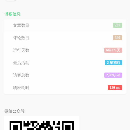
览
次
数:
博客信息
文章数目
207
评论数目
340
运行天数
6年277天
最后活动
2 星期前
访客总数
2,989,778
响应耗时
120 ms
微信公众号