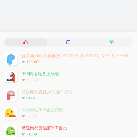
热
最
随
门
新
机
文
评
文
解决新Edge浏览器报 `STATUS_INVALID_IMAGE_HASH` 问题
章
论
章
浏
156987
览
次
RSS阅读服务上线啦
数:
浏
138732
览
次
寻找电视直播源的五种方法
数:
浏
91491
览
次
制作网站RSS全文订阅
数:
浏
52582
览
次
赠送网易云黑胶VIP会员
数:
浏
51039