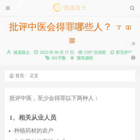
批评中医会得罪哪些人？
博
发
逍遥隐士
2025 年 06 月 17 日
2597 次浏览
暂无评论
主：
布
分
381字数
随笔感悟
时
类：
间：
首页
正文
批评中医，至少会得罪以下两种人：
1、相关从业人员
种植药材的农户