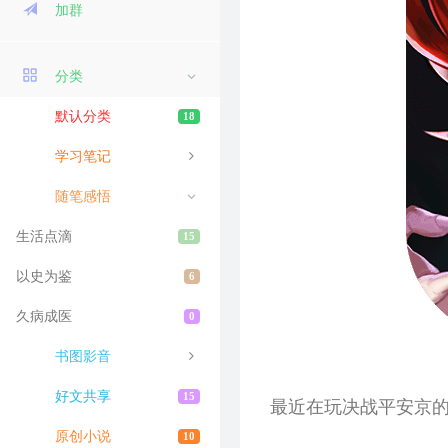
加群
分类
默认分类
18
学习笔记
随笔感悟
生活点滴
15
以史为鉴
6
久病成医
0
书图影音
好文共享
15
最近在玩决战平安京
原创小说
10