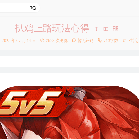
扒鸡上路玩法心得
发
分
2025 年 07 月 14 日
2628 次浏览
暂无评论
713字数
生活
布
类：
时
间：