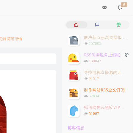
新
热
最
随
门
新
机
文
评
文
解决新Edge浏览器报 `STATUS_INVALID_IMAGE_HASH` 问题
点滴
随笔感悟
章
论
章
浏
157095
览
次
RSS阅读服务上线啦
数:
浏
139042
览
次
寻找电视直播源的五种方法
数:
浏
91517
览
次
制作网站RSS全文订阅
数:
浏
52834
览
次
赠送网易云黑胶VIP会员
数:
浏
51067
览
次
博客信息
数: