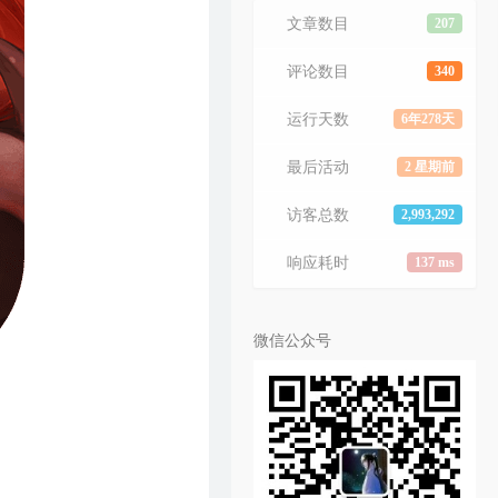
文章数目
207
评论数目
340
运行天数
6年278天
最后活动
2 星期前
访客总数
2,993,292
响应耗时
137 ms
微信公众号