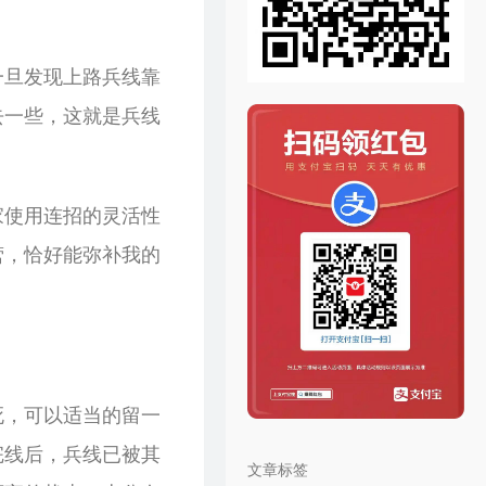
一旦发现上路兵线靠
去一些，这就是兵线
家使用连招的灵活性
营，恰好能弥补我的
死，可以适当的留一
完线后，兵线已被其
文章标签