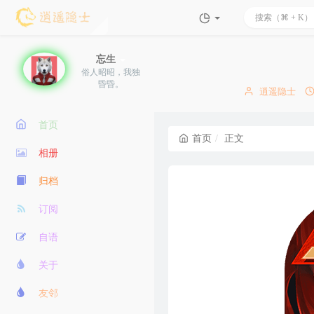
忘生
俗人昭昭，我独
昏昏。
博
逍遥隐士
主：
首页
首页
正文
相册
归档
订阅
自语
关于
友邻