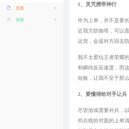
1、灵咒携带神行
页面
导航
友链
作为上单，并不是要
近我方防御塔，可以
阅历
龙鲲博客
运营，会逼对方回去防
关于我
忆梦小站
友情链接
Dragon Add
我不太爱玩王者荣耀
时光机
吱托邦
和瞬间反应速度，而
留言板
博客录（boke.lu）
短板，让我不至于那么
归档
2、要懂得给对手让兵
尽管游戏需要补兵，
些兵线给对面的上单