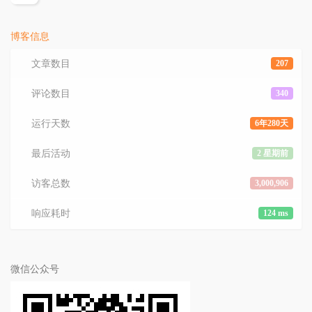
览
次
数:
博客信息
文章数目
207
评论数目
340
运行天数
6年280天
最后活动
2 星期前
访客总数
3,000,906
响应耗时
124 ms
微信公众号