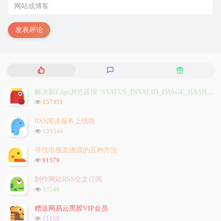
发表评论
热
最
随
门
新
机
文
评
文
解决新Edge浏览器报 `STATUS_INVALID_IMAGE_HASH` 问题
章
论
章
浏
157351
览
次
RSS阅读服务上线啦
数:
浏
139344
览
次
寻找电视直播源的五种方法
数:
浏
91579
览
次
制作网站RSS全文订阅
数:
浏
53548
览
次
赠送网易云黑胶VIP会员
数:
浏
51159