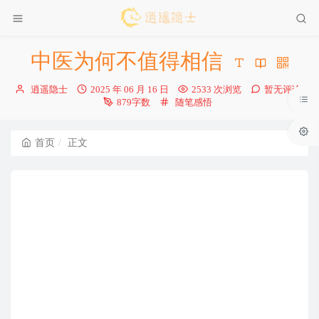
中医为何不值得相信
博
发
逍遥隐士
2025 年 06 月 16 日
2533 次浏览
暂无评论
主：
布
分
879字数
随笔感悟
时
类：
间：
首页
正文