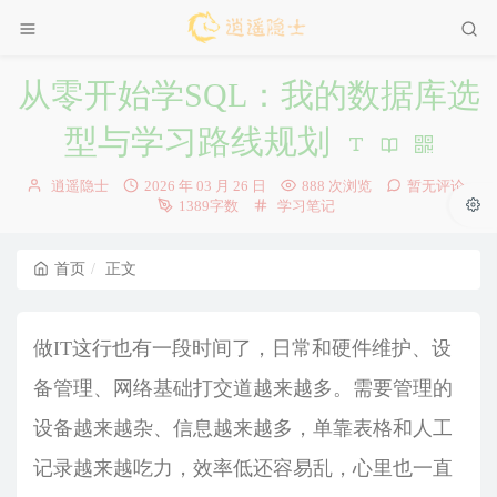
从零开始学SQL：我的数据库选
型与学习路线规划
博
发
逍遥隐士
2026 年 03 月 26 日
888 次浏览
暂无评论
主：
布
分
1389字数
学习笔记
时
类：
间：
首页
正文
做IT这行也有一段时间了，日常和硬件维护、设
备管理、网络基础打交道越来越多。需要管理的
设备越来越杂、信息越来越多，单靠表格和人工
记录越来越吃力，效率低还容易乱，心里也一直