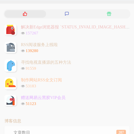
热
最
随
门
新
机
文
评
文
解决新Edge浏览器报 `STATUS_INVALID_IMAGE_HASH` 问题
章
论
章
浏
157267
览
次
RSS阅读服务上线啦
数:
浏
139280
览
次
寻找电视直播源的五种方法
数:
浏
91559
览
次
制作网站RSS全文订阅
数:
浏
53183
览
次
赠送网易云黑胶VIP会员
数:
浏
51123
览
次
数:
博客信息
文章数目
207