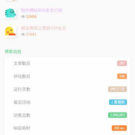
览
次
制作网站RSS全文订阅
数:
浏
52604
览
次
赠送网易云黑胶VIP会员
数:
浏
51041
览
次
数:
博客信息
文章数目
207
评论数目
340
运行天数
6年277天
最后活动
2 星期前
访客总数
2,990,083
响应耗时
268 ms