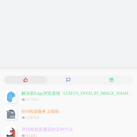
热
最
随
门
新
机
文
评
文
解决新Edge浏览器报 `STATUS_INVALID_IMAGE_HASH` 问题
章
论
章
浏
157001
览
次
RSS阅读服务上线啦
数:
浏
138764
览
次
寻找电视直播源的五种方法
数:
浏
91495