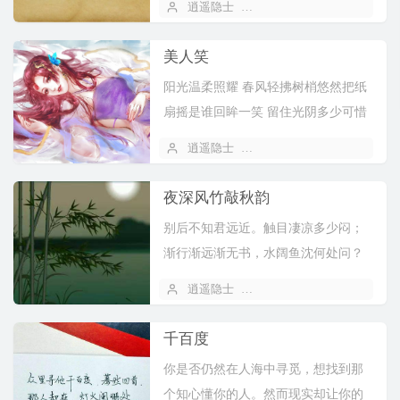
逍遥隐士
2019 年 11 月 04 日
去总是最登对台下你望 台上我做你想
做的戏前世故人 忘...
美人笑
阳光温柔照耀 春风轻拂树梢悠然把纸
扇摇是谁回眸一笑 留住光阴多少可惜
她不知道岁月无情催人老 好时光别虚
逍遥隐士
2019 年 11 月 04 日
耗一见钟情何处找难得两心相照 共度
风雨桥看遍了桃花娇...
夜深风竹敲秋韵
别后不知君远近。触目凄凉多少闷；
渐行渐远渐无书，水阔鱼沈何处问？
夜深风竹敲秋韵。万叶千声皆是恨；
逍遥隐士
2019 年 11 月 02 日
故欹单枕梦中寻，梦又不成灯又烬。
千百度
你是否仍然在人海中寻觅，想找到那
个知心懂你的人。然而现实却让你的