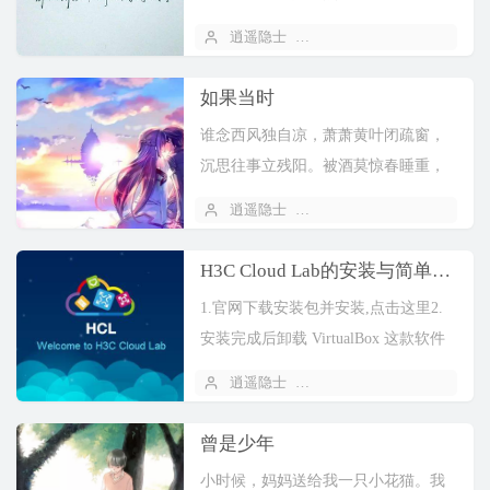
期望一次次落空。后来，你终于明
逍遥隐士
2019 年 11 月 02 日
白，有些事是强求不来的，凡是刻意
去做的某些事情，往往都没有好...
如果当时
谁念西风独自凉，萧萧黄叶闭疏窗，
沉思往事立残阳。被酒莫惊春睡重，
赌书消得泼茶香，当时只道是寻常。
逍遥隐士
2019 年 11 月 02 日
谁能料，当时的寻常，转身成了如今
的非常。然而这世间并没有后...
H3C Cloud Lab的安装与简单使用
1.官网下载安装包并安装,点击这里2.
安装完成后卸载 VirtualBox 这款软件
3.右键H3C Cloud Lab→属性→兼容性
逍遥隐士
2019 年 11 月 01 日
→以兼容模式运行这个程...
曾是少年
小时候，妈妈送给我一只小花猫。我