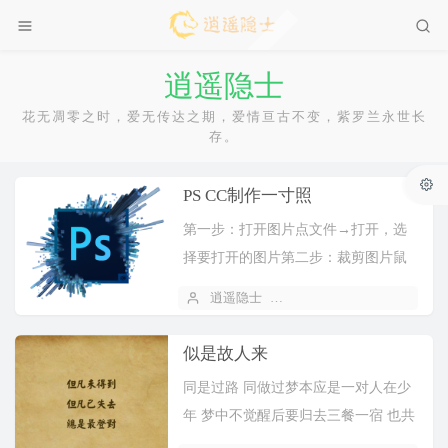
逍遥隐士
花无凋零之时，爱无传达之期，爱情亘古不变，紫罗兰永世长
存。
PS CC制作一寸照
第一步：打开图片点文件→打开，选
择要打开的图片第二步：裁剪图片鼠
标右键裁剪图标，点裁剪工具，如
逍遥隐士
2019 年 11 月 08 日
图：对照片进行如下的设置宽：2.5cm
高：3.5cm 像素...
似是故人来
同是过路 同做过梦本应是一对人在少
年 梦中不觉醒后要归去三餐一宿 也共
一双到底会是谁但凡未得到但凡是过