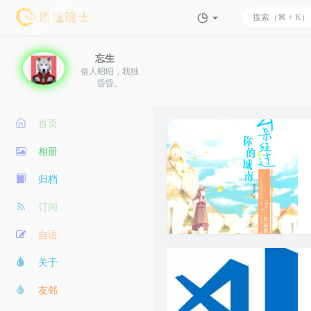
忘生
俗人昭昭，我独
昏昏。
首页
相册
归档
订阅
自语
关于
友邻