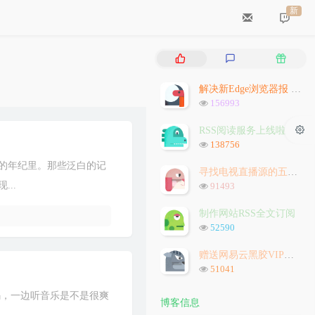
新
热
最
随
门
新
机
文
评
文
解决新Edge浏览器报 `STATUS_INVALID_IMAGE_HASH` 问题
章
论
章
浏
156993
览
次
RSS阅读服务上线啦
数:
浏
138756
览
的年纪里。那些泛白的记
次
寻找电视直播源的五种方法
数:
浏
..
91493
览
次
制作网站RSS全文订阅
数:
浏
52590
览
次
赠送网易云黑胶VIP会员
数:
浏
51041
览
次
代码，一边听音乐是不是很爽
博客信息
数: