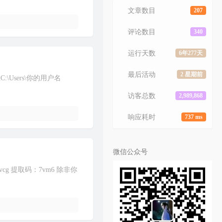
文章数目
207
评论数目
340
运行天数
6年277天
最后活动
2 星期前
径C:\Users\你的用户名
访客总数
2,989,868
响应耗时
737 ms
微信公众号
az4Wvcg 提取码：7vm6 除非你