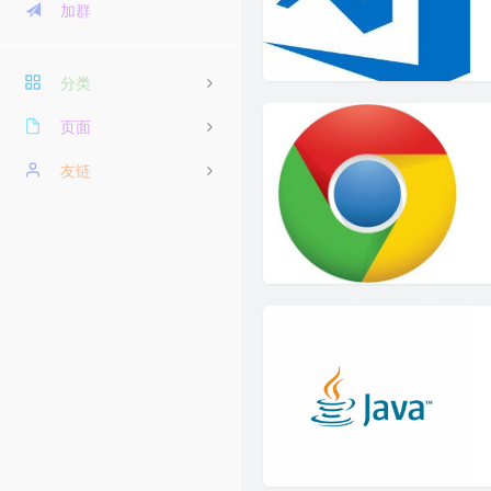
加群
分类
页面
18
学习笔记
导航
友链
随笔感悟
阅历
龙鲲博客
书图影音
关于我
忆梦小站
友情链接
Dragon Add
15
时光机
吱托邦
10
留言板
博客录（boke.lu）
归档