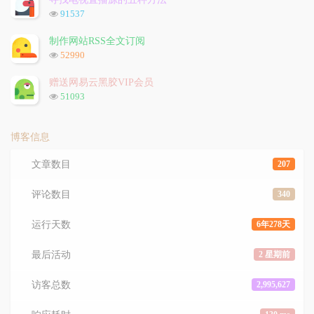
数:
浏
91537
览
次
制作网站RSS全文订阅
数:
浏
52990
览
次
赠送网易云黑胶VIP会员
数:
浏
51093
览
次
数:
博客信息
文章数目
207
评论数目
340
运行天数
6年278天
最后活动
2 星期前
访客总数
2,995,627