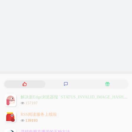
热
最
随
门
新
机
文
评
文
解决新Edge浏览器报 `STATUS_INVALID_IMAGE_HASH` 问题
章
论
章
浏
157197
览
次
RSS阅读服务上线啦
数:
浏
139193
览
次
寻找电视直播源的五种方法