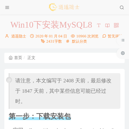
Win10下安装MySQL8
博
发
逍遥隐士
2020 年 01 月 04 日
10966 次浏览
暂无评论
主：
布
分
2431字数
默认分类
时
类：
间：
首页
正文
请注意，本文编写于 2408 天前，最后修改
于 1847 天前，其中某些信息可能已经过
时。
第一步：下载安装包