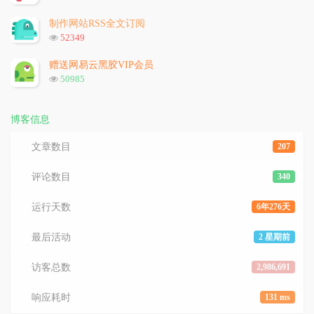
览
次
制作网站RSS全文订阅
数:
浏
52349
览
次
赠送网易云黑胶VIP会员
数:
浏
50985
览
次
数:
博客信息
文章数目
207
评论数目
340
运行天数
6年276天
最后活动
2 星期前
访客总数
2,986,691
响应耗时
131 ms