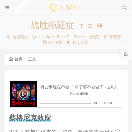
战胜拖延症
博
发
逍遥隐士
2021 年 09 月 22 日
8566 次浏览
暂无评论
主：
布
分
984字数
默认分类
时
类：
间：
首页
正文
有些事现在不做 一辈子都不会做了
- 五月天
Not available
00:00
/
00:00
蔡格尼克效应